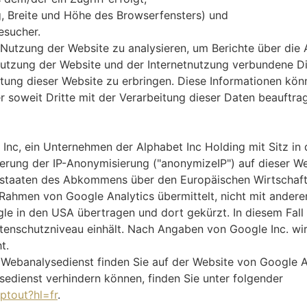
ng, Breite und Höhe des Browserfensters) und
esucher.
utzung der Website zu analysieren, um Berichte über die A
utzung der Website und der Internetnutzung verbundene D
ung dieser Website zu erbringen. Diese Informationen kön
r soweit Dritte mit der Verarbeitung dieser Daten beauftra
 Inc, ein Unternehmen der Alphabet Inc Holding mit Sitz in
ierung der IP-Anonymisierung ("anonymizeIP") auf dieser We
sstaaten des Abkommens über den Europäischen Wirtschaft
m Rahmen von Google Analytics übermittelt, nicht mit ande
le in den USA übertragen und dort gekürzt. In diesem Fall 
atenschutzniveau einhält. Nach Angaben von Google Inc. wir
t.
ebanalysedienst finden Sie auf der Website von Google Ana
edienst verhindern können, finden Sie unter folgender
ptout?hl=fr
.