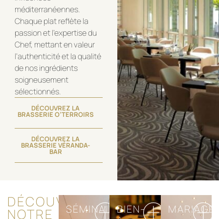
méditerranéennes.
Chaque plat reflète la
passion et l’expertise du
Chef, mettant en valeur
l’authenticité et la qualité
de nos ingrédients
soigneusement
sélectionnés.
DÉCOUVREZ LA
BRASSERIE O’TERROIRS
DÉCOUVREZ LA
BRASSERIE VÉRANDA-
BAR
DÉCOUVREZ
SÉMINAIRES
BIEN-
MARIAGE
NOTRE