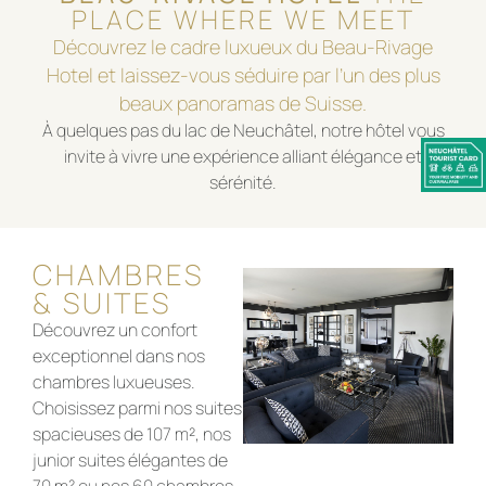
PLACE WHERE WE MEET
Découvrez le cadre luxueux du Beau-Rivage
Hotel et laissez-vous séduire par l’un des plus
beaux panoramas de Suisse.
À quelques pas du lac de Neuchâtel, notre hôtel vous
invite à vivre une expérience alliant élégance et
sérénité.
CHAMBRES
& SUITES
Découvrez un confort
exceptionnel dans nos
chambres luxueuses.
Choisissez parmi nos suites
spacieuses de 107 m², nos
junior suites élégantes de