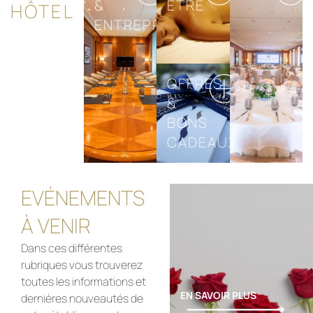
&
ÊTRE
HÔTEL
ENTREPRISES
OFFRES
&
BONS
CADEAUX
EVÉNEMENTS
À VENIR
Dans ces différentes
rubriques vous trouverez
toutes les informations et
EN SAVOIR PLUS
dernières nouveautés de